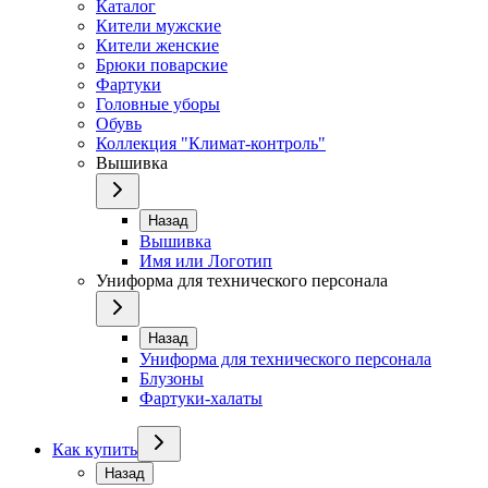
Каталог
Кители мужские
Кители женские
Брюки поварские
Фартуки
Головные уборы
Обувь
Коллекция "Климат-контроль"
Вышивка
Назад
Вышивка
Имя или Логотип
Униформа для технического персонала
Назад
Униформа для технического персонала
Блузоны
Фартуки-халаты
Как купить
Назад