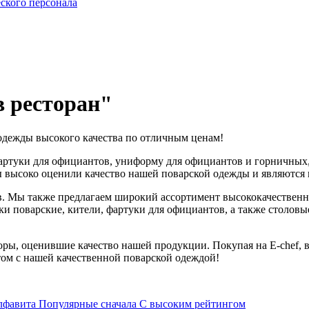
ского персонала
в ресторан"
одежды высокого качества по отличным ценам!
артуки для официантов, униформу для официантов и горничных, 
ы высоко оценили качество нашей поварской одежды и являютс
. Мы также предлагаем широкий ассортимент высококачественн
и поварские, кители, фартуки для официантов, а также столовые 
оры, оценившие качество нашей продукции. Покупая на E-chef,
ом с нашей качественной поварской одеждой!
лфавита
Популярные сначала
С высоким рейтингом