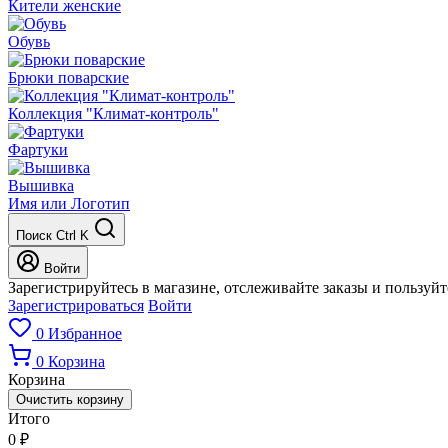
Кители женские
Обувь
Брюки поварские
Коллекция "Климат-контроль"
Фартуки
Вышивка
Имя или Логотип
Поиск
Ctrl K
Войти
Зарегистрируйтесь в магазине, отслеживайте заказы и пользуй
Зарегистрироваться
Войти
0
Избранное
0
Корзина
Корзина
Очистить корзину
Итого
0
₽