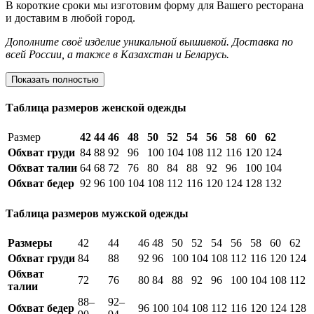
В короткие сроки мы изготовим форму для Вашего ресторана
и доставим в любой город.
Дополните своё изделие уникальной вышивкой.
Доставка по
всей России, а также в Казахстан и Беларусь.
Показать полностью
Таблица размеров женской одежды
Размер
42
44
46
48
50
52
54
56
58
60
62
Обхват груди
84
88
92
96
100
104
108
112
116
120
124
Обхват талии
64
68
72
76
80
84
88
92
96
100
104
Обхват бедер
92
96
100
104
108
112
116
120
124
128
132
Таблица размеров мужской одежды
Размеры
42
44
46
48
50
52
54
56
58
60
62
Обхват груди
84
88
92
96
100
104
108
112
116
120
124
Обхват
72
76
80
84
88
92
96
100
104
108
112
талии
88–
92–
Обхват бедер
96
100
104
108
112
116
120
124
128