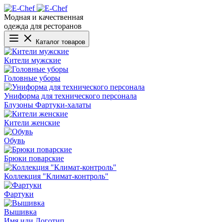
Модная и качественная
одежда для ресторанов
Каталог товаров
Кители мужские
Головные уборы
Униформа для технического персонала
Блузоны
Фартуки-халаты
Кители женские
Обувь
Брюки поварские
Коллекция "Климат-контроль"
Фартуки
Вышивка
Имя или Логотип