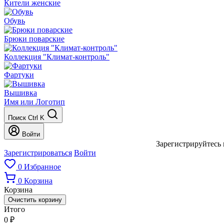
Кители женские
Обувь
Брюки поварские
Коллекция "Климат-контроль"
Фартуки
Вышивка
Имя или Логотип
Поиск
Ctrl K
Войти
Зарегистрируйтесь 
Зарегистрироваться
Войти
0
Избранное
0
Корзина
Корзина
Очистить корзину
Итого
0
₽