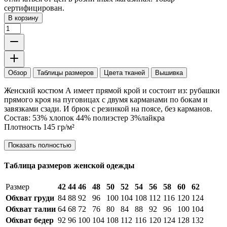
сертифицирован.
В корзину
Обзор
Таблицы размеров
Цвета тканей
Вышивка
Женский костюм А имеет прямой крой и состоит из: рубашки
прямого кроя на пуговицах с двумя карманами по бокам и
завязками сзади. И брюк с резинкой на поясе, без карманов.
Состав: 53% хлопок 44% полиэстер 3%лайкра
Плотность 145 гр/м²
Показать полностью
Таблица размеров женской одежды
Размер
42
44
46
48
50
52
54
56
58
60
62
Обхват груди
84
88
92
96
100
104
108
112
116
120
124
Обхват талии
64
68
72
76
80
84
88
92
96
100
104
Обхват бедер
92
96
100
104
108
112
116
120
124
128
132