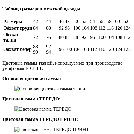
Таблица размеров мужской одежды
Размеры
42
44
46
48
50
52
54
56
58
60
62
Обхват груди
84
88
92
96
100
104
108
112
116
120
124
Обхват
72
76
80
84
88
92
96
100
104
108
112
талии
88–
92–
Обхват бедер
96
100
104
108
112
116
120
124
128
90
94
Цветовые гаммы тканей, используемых при производстве
униформы E-CHEF.
Основная цветовая гамма:
Цветовая гамма ТЕРЕДО:
Цветовая гамма ТЕРЕДО ПРИНТ: