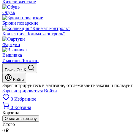
Кители женские
Обувь
Брюки поварские
Коллекция "Климат-контроль"
Фартуки
Вышивка
Имя или Логотип
Поиск
Ctrl K
Войти
Зарегистрируйтесь в магазине, отслеживайте заказы и пользуй
Зарегистрироваться
Войти
0
Избранное
0
Корзина
Корзина
Очистить корзину
Итого
0
₽