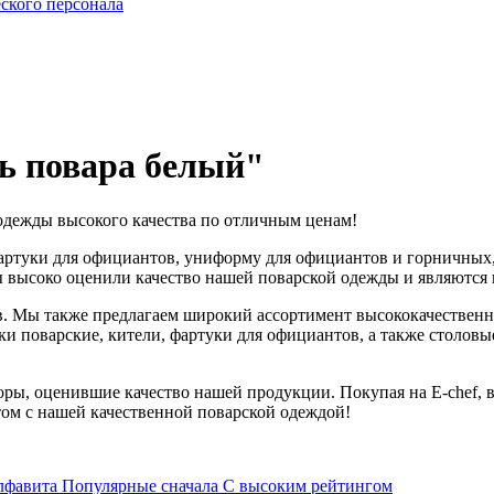
ского персонала
ль повара белый"
одежды высокого качества по отличным ценам!
артуки для официантов, униформу для официантов и горничных, 
ы высоко оценили качество нашей поварской одежды и являютс
. Мы также предлагаем широкий ассортимент высококачественн
и поварские, кители, фартуки для официантов, а также столовые 
оры, оценившие качество нашей продукции. Покупая на E-chef,
ом с нашей качественной поварской одеждой!
лфавита
Популярные сначала
С высоким рейтингом